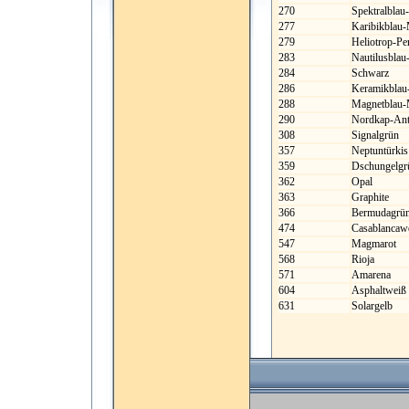
270
Spektralblau-
277
Karibikblau-
279
Heliotrop-Per
283
Nautilusblau
284
Schwarz
286
Keramikblau-
288
Magnetblau-M
290
Nordkap-Ant
308
Signalgrün
357
Neptuntürkis
359
Dschungelgr
362
Opal
363
Graphite
366
Bermudagrü
474
Casablancaw
547
Magmarot
568
Rioja
571
Amarena
604
Asphaltweiß
631
Solargelb