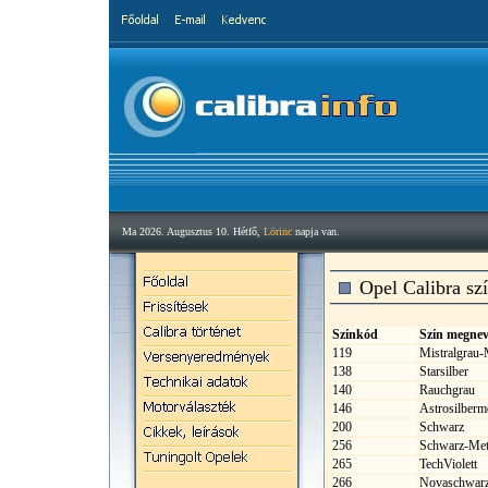
Ma 2026. Augusztus 10. Hétfő,
Lörinc
napja van.
Opel Calibra sz
Színkód
Szín megnev
119
Mistralgrau-
138
Starsilber
140
Rauchgrau
146
Astrosilberme
200
Schwarz
256
Schwarz-Meta
265
TechViolett
266
Novaschwar